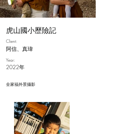
虎山國小歷險記
Client:
阿信、真瑋
Year:
2022年
全家福外景攝影