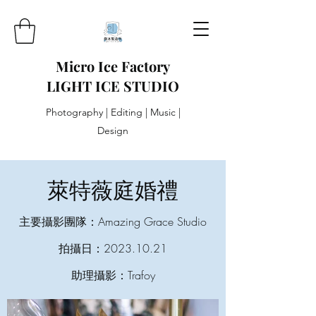
Micro Ice Factory
LIGHT ICE STUDIO
Photography | Editing | Music |
Design
萊特薇庭婚禮
主要攝影團隊：Amazing Grace Studio
拍攝日：2023.10.21
助理攝影：Trafoy